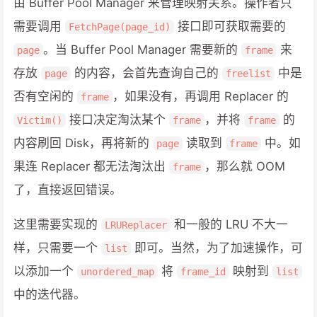
由 Buffer Pool Manager 来管理映射关系。操作者只
需要调用
接口即可获取需要的
FetchPage(page_id)
。当 Buffer Pool Manager 需要新的
来
page
frame
存放
的内容，会首先查询自己的
中是
page
freelist
否有空闲的
，如果没有，再调用 Replacer 的
frame
接口决定淘汰某个
，并将
的
Victim()
frame
frame
内容刷回 Disk，再将新的
读取到
中。如
page
frame
果连 Replacer 都无法淘汰出
，那么就 OOM
frame
了，直接返回错误。
这里需要实现的
和一般的 LRU 不大一
LRUReplacer
样，只需要一个
即可。当然，为了加速操作，可
list
以添加一个
将
映射到
unordered_map
frame_id
list
中的迭代器。