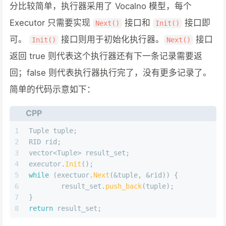
分比较简单，执行器采用了 Vocalno 模型，每个
Executor 只需要实现
接口和
接口即
Next()
Init()
可。
接口则用于初始化执行器。
接口
Init()
Next()
返回 true 则代表这个执行器还有下一条记录需要返
回；false 则代表执行器执行完了，没有更多记录了。
简单的代码示意如下：
CPP
1
Tuple tuple;
2
RID rid;
3
vector<Tuple> result_set;
4
executor.
Init
();
5
while
 (exectuor.
Next
(&tuple, &rid)) {
6
	result_set.
push_back
(tuple);
7
}
8
return
 result_set;